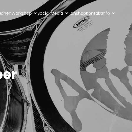
achen
Workshop
Social Media
Fanshop
Kontakt
Info
ber