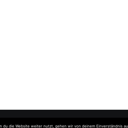
Kubi
 2026 Aipalé. Created with
using WordPress and
 du die Website weiter nutzt, gehen wir von deinem Einverständnis au