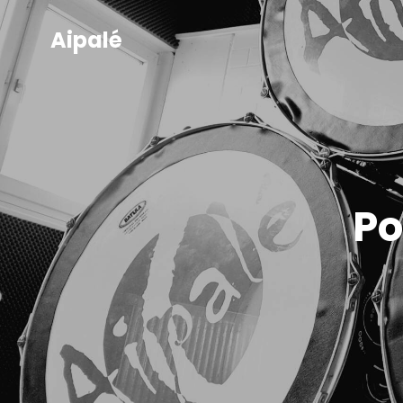
Aipalé
Po