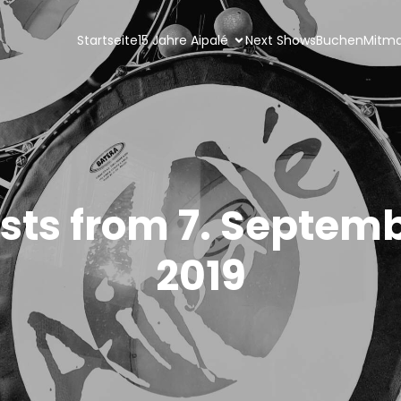
Startseite
15 Jahre Aipalé
Next Shows
Buchen
Mitm
sts from 7. Septem
2019