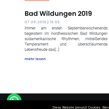
Bad Wildungen 2019
|
07.09.2019
19:05
Immer am ersten Septemberwochenende
begeistern im nordhessischen Bad Wildungen
südamerikanische Rhythmen, mitreißendes
Temperament und überschäumende
Lebensfreude das[…]
mehr lesen
©
Diese Website benutzt Cookies. Wenn