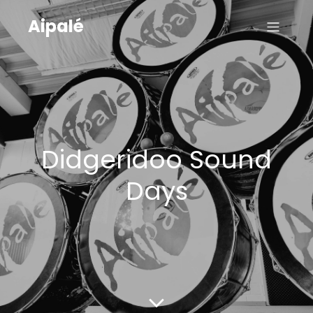
Aipalé
Didgeridoo Sound
Days